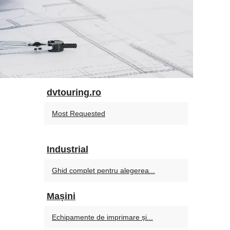
dvtouring.ro
Most Requested
Industrial
Ghid complet pentru alegerea...
Mașini
Echipamente de imprimare și...