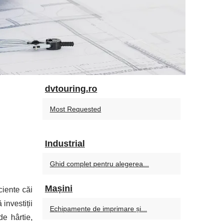
dvtouring.ro
Most Requested
Industrial
Ghid complet pentru alegerea...
Mașini
ciente căi
investiții
Echipamente de imprimare și...
de hârtie,