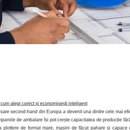
um alegi corect și economisești inteligent
isare second‑hand din Europa a devenit una dintre cele mai efi
companiile de ambalare își pot crește capacitatea de producție fără 
la plottere de format mare, mașini de făcut pahare și capace 