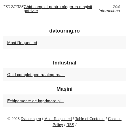
17/12/2025
Ghid complet pentru alegerea mașinii
794
potrivite
Interactions
dvtouring.ro
Most Requested
Industrial
Ghid complet pentru alegerea...
Mașini
Echipamente de imprimare și...
© 2026
Dvtouring.ro
/
Most Requested
/
Table of Contents
/
Cookies
Policy
/
RSS
/